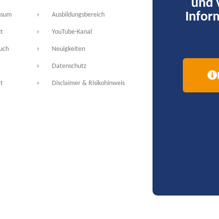
und 
Infor
ssum
Ausbildungsbereich
t
YouTube-Kanal
uch
Neuigkeiten
Datenschutz
t
Disclaimer & Risikohinweis