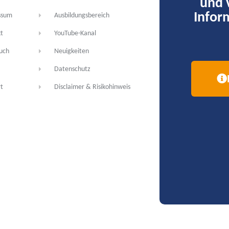
und 
Infor
ssum
Ausbildungsbereich
t
YouTube-Kanal
uch
Neuigkeiten
Datenschutz
t
Disclaimer & Risikohinweis